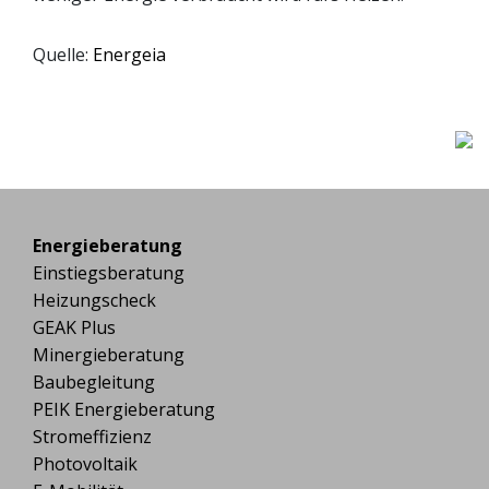
Quelle:
Energeia
Energieberatung
Einstiegsberatung
Heizungscheck
GEAK Plus
Minergieberatung
Baubegleitung
PEIK Energieberatung
Stromeffizienz
Photovoltaik